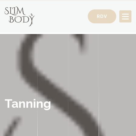
RDV
Votre Conseillère Minceur
Tanning