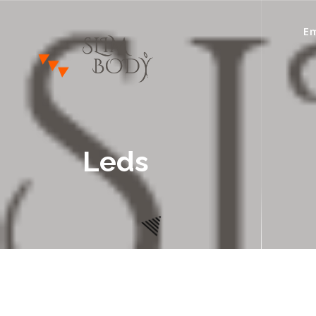
Em
Votre Conseillère Minceur
Leds