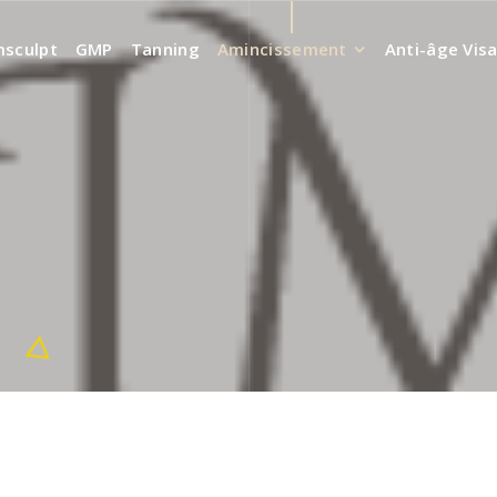
sculpt
GMP
Tanning
Amincissement
Anti-âge Vis