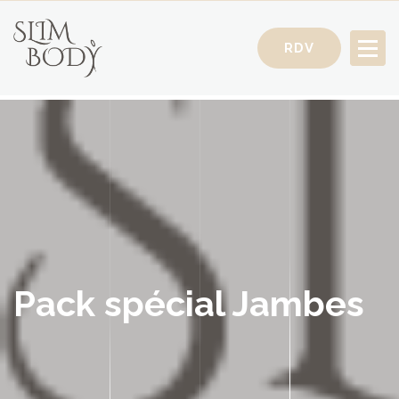
RDV
Votre Conseillère Minceur
Pack spécial Jambes