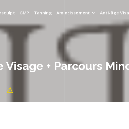
sculpt
GMP
Tanning
Amincissement
Anti-âge Vis
e Visage + Parcours Min