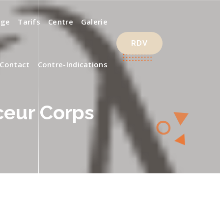
age
Tarifs
Centre
Galerie
RDV
Contact
Contre-Indications
ceur Corps